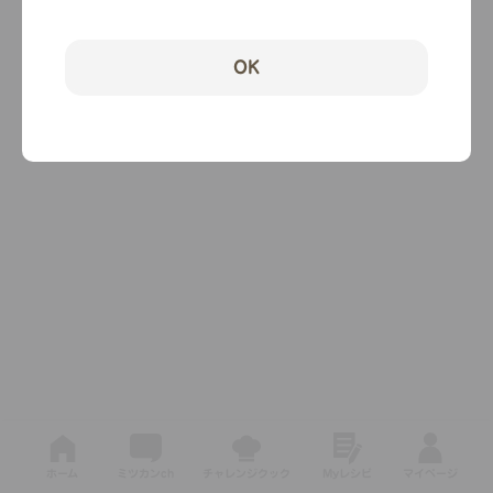
OK
ホーム
ミツカンch
チャレンジクック
Myレシピ
マイページ