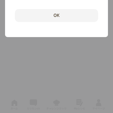
OK
ホーム
ミツカンch
チャレンジクック
Myレシピ
マイページ