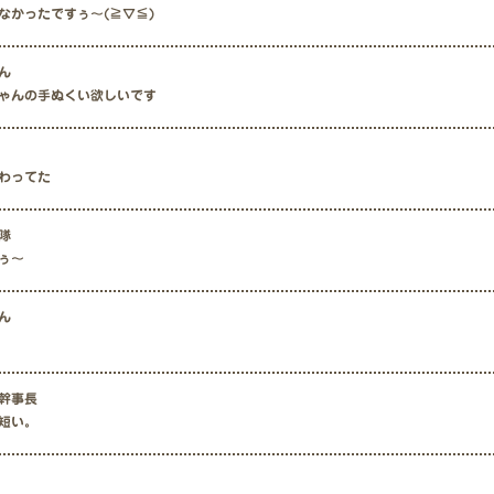
かったですぅ〜(⁠≧⁠▽⁠≦⁠)
ん
ゃんの手ぬくい欲しいです
わってた
隊
ぅ〜
ん
幹事長
短い。