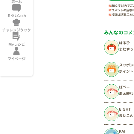
ホーム
※
80文字以内で
※
コメントの反映
※
投稿は記事ごと
ミツカンch
チャレンジクック
みんなのコメ
はるひ
Myレシピ
またやっ
マイページ
スッポン
ポイント
ぼべー
あぁ終わ
EIGHT
またこん
KAI