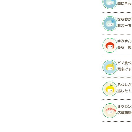
間に合わな
ならおか
おスーち
ゆみやん
あら 終
ピノ食べ
残念です
名なしさ
逃した！
ミツカン
応募期間