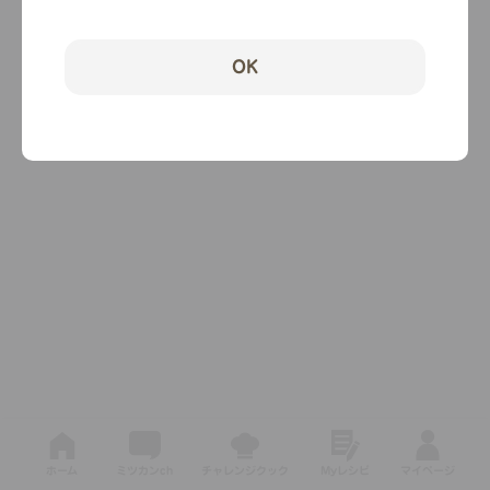
OK
ホーム
ミツカンch
チャレンジクック
Myレシピ
マイページ