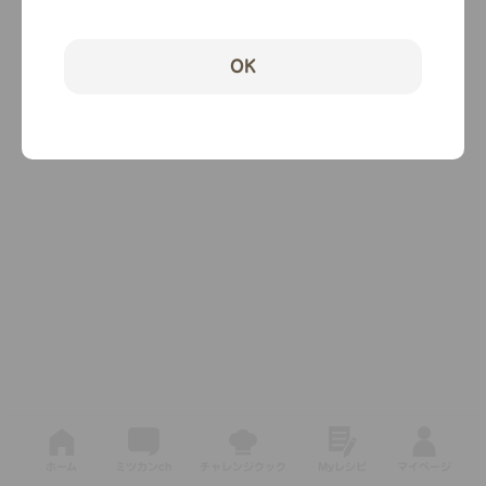
OK
ホーム
ミツカンch
チャレンジクック
Myレシピ
マイページ