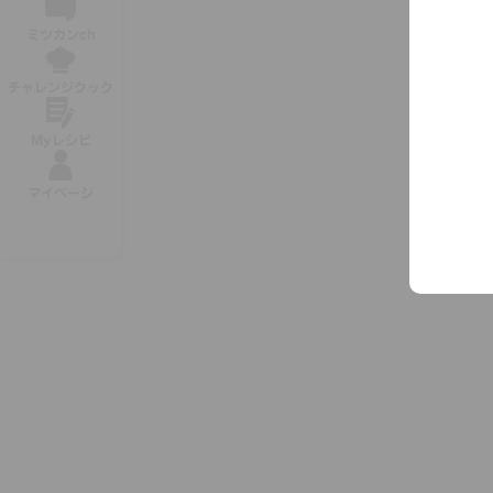
ミツカンch
チャレンジクック
Myレシピ
マイページ