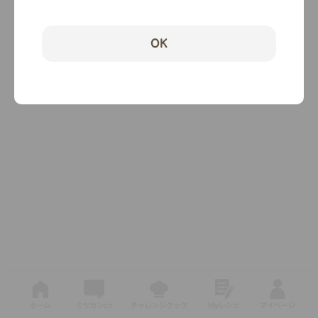
OK
ホーム
ミツカンch
チャレンジクック
Myレシピ
マイページ