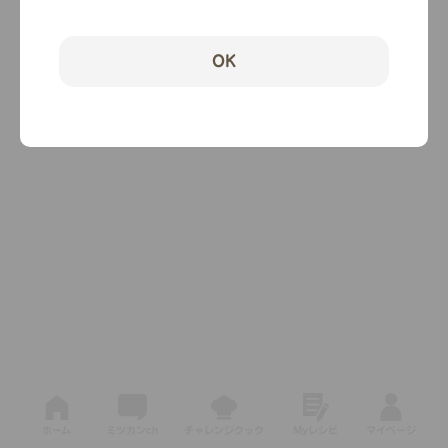
OK
ホーム
ミツカンch
チャレンジクック
Myレシピ
マイページ