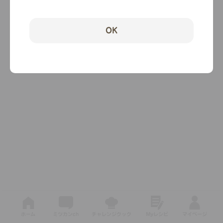
OK
ホーム
ミツカンch
チャレンジクック
Myレシピ
マイページ