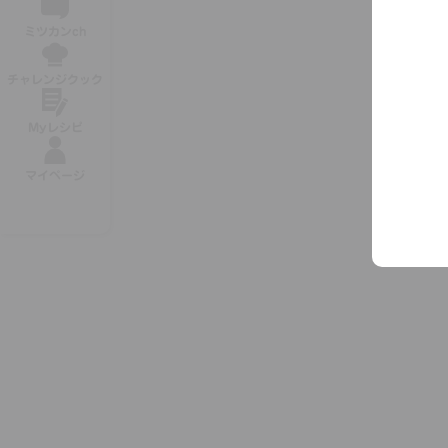
ミツカンch
チャレンジクック
Myレシピ
マイページ