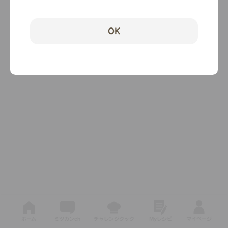
OK
ホーム
ミツカンch
チャレンジクック
Myレシピ
マイページ