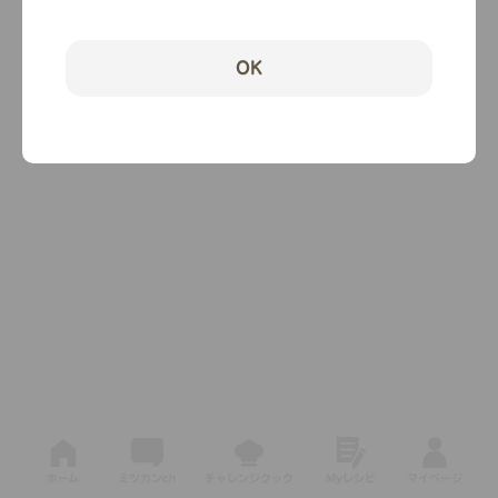
OK
ホーム
ミツカンch
チャレンジクック
Myレシピ
マイページ