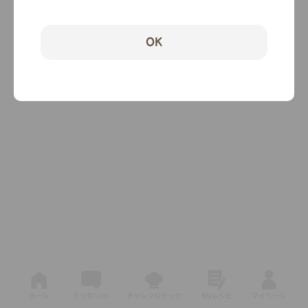
OK
ホーム
ミツカンch
チャレンジクック
Myレシピ
マイページ