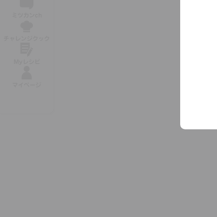
ミツカンch
チャレンジクック
Myレシピ
マイページ