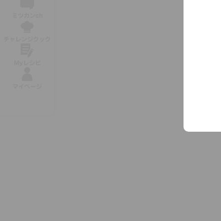
ミツカンch
チャレンジクック
Myレシピ
マイページ