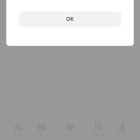
OK
ホーム
ミツカンch
チャレンジクック
Myレシピ
マイページ