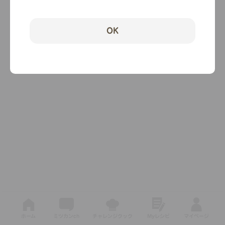
OK
ホーム
ミツカンch
チャレンジクック
Myレシピ
マイページ