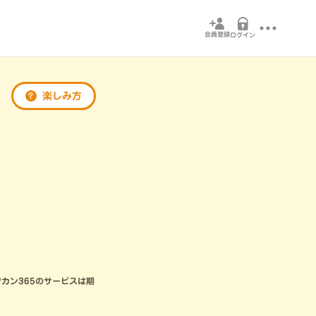
会員登録
ログイン
楽しみ方
?
カン365のサービスは期