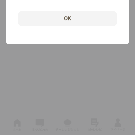
OK
ホーム
ミツカンch
チャレンジクック
Myレシピ
マイページ