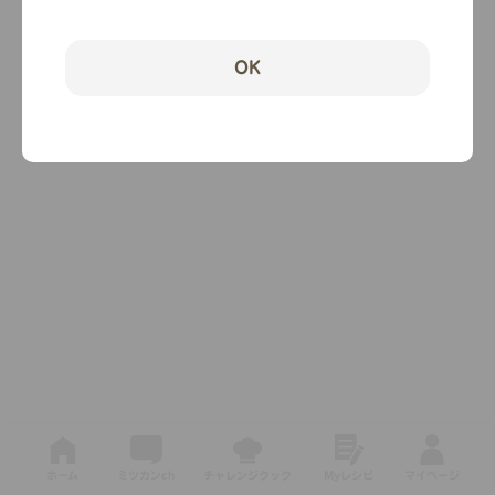
OK
ホーム
ミツカンch
チャレンジクック
Myレシピ
マイページ